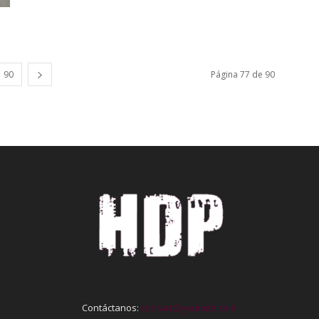
90
Página 77 de 90
Contáctanos:
contact@yoursite.com