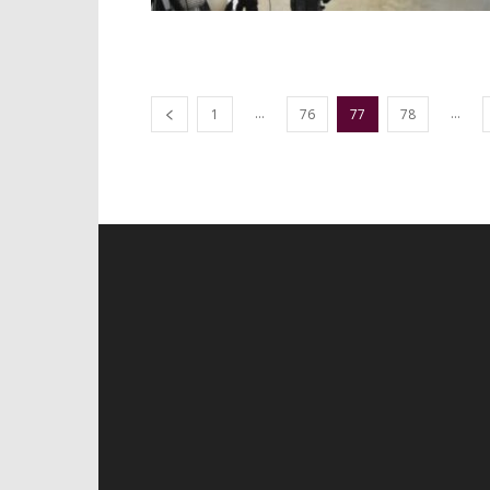
...
...
1
76
77
78