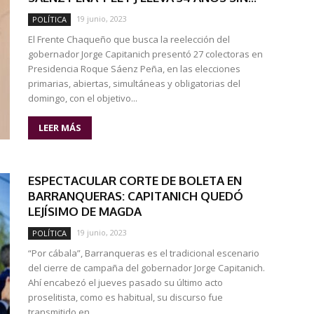
19 junio, 2023
POLÍTICA
El Frente Chaqueño que busca la reelección del
gobernador Jorge Capitanich presentó 27 colectoras en
Presidencia Roque Sáenz Peña, en las elecciones
primarias, abiertas, simultáneas y obligatorias del
domingo, con el objetivo...
LEER MÁS
ESPECTACULAR CORTE DE BOLETA EN
BARRANQUERAS: CAPITANICH QUEDÓ
LEJÍSIMO DE MAGDA
19 junio, 2023
POLÍTICA
“Por cábala”, Barranqueras es el tradicional escenario
del cierre de campaña del gobernador Jorge Capitanich.
Ahí encabezó el jueves pasado su último acto
proselitista, como es habitual, su discurso fue
transmitido en...