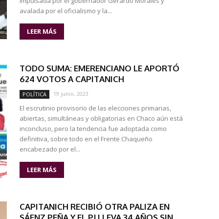
impulsada por el gobernador Gerardo Morales y
avalada por el oficialismo y la...
LEER MÁS
TODO SUMA: EMERENCIANO LE APORTÓ
624 VOTOS A CAPITANICH
19 junio, 2023
POLÍTICA
El escrutinio provisorio de las elecciones primarias,
abiertas, simultáneas y obligatorias en Chaco aún está
inconcluso, pero la tendencia fue adoptada como
definitiva, sobre todo en el Frente Chaqueño
encabezado por el...
LEER MÁS
CAPITANICH RECIBIÓ OTRA PALIZA EN
SÁENZ PEÑA Y EL PJ LLEVA 34 AÑOS SIN...