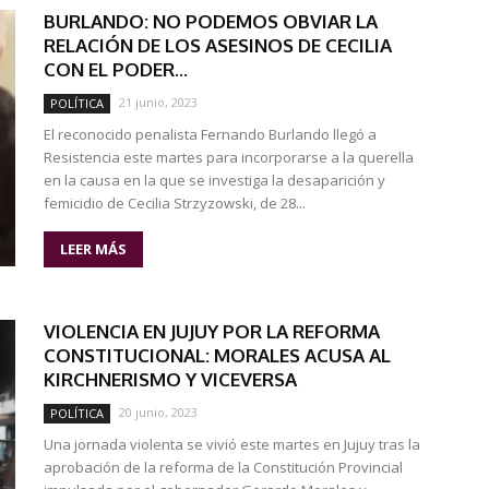
BURLANDO: NO PODEMOS OBVIAR LA
RELACIÓN DE LOS ASESINOS DE CECILIA
CON EL PODER...
21 junio, 2023
POLÍTICA
El reconocido penalista Fernando Burlando llegó a
Resistencia este martes para incorporarse a la querella
en la causa en la que se investiga la desaparición y
femicidio de Cecilia Strzyzowski, de 28...
LEER MÁS
VIOLENCIA EN JUJUY POR LA REFORMA
CONSTITUCIONAL: MORALES ACUSA AL
KIRCHNERISMO Y VICEVERSA
20 junio, 2023
POLÍTICA
Una jornada violenta se vivió este martes en Jujuy tras la
aprobación de la reforma de la Constitución Provincial