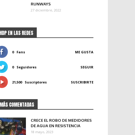
RUNWAYS
27 diciembre, 2022
HDP EN LAS REDES
0
Fans
ME GUSTA
0
Seguidores
SEGUIR
21,500
Suscriptores
SUSCRIBIRTE
MÁS COMENTADAS
CRECE EL ROBO DE MEDIDORES
DE AGUA EN RESISTENCIA
18 mayo, 2023