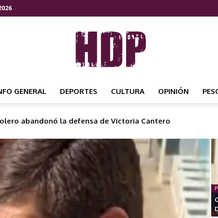
2026
NFO GENERAL
DEPORTES
CULTURA
OPINIÓN
PES
HDP
nos atendía un kiosco de drogas en Villa Ángela
NOTICIAS
P