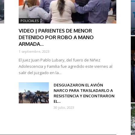
POLICIALES
VIDEO | PARIENTES DE MENOR
DETENIDO POR ROBO A MANO
ARMADA...
1 septiembre, 2023
El juez Juan Pablo Lubary, del fuero de Niñez
Adolescencia y Familia fue agredido este viernes al
salir del juzgado en la...
DESGUAZARON EL AVIÓN
NARCO PARA TRASLADARLO A
RESISTENCIA Y ENCONTRARON
EL...
30 julio, 2023