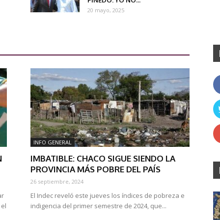
PINEDO: YO NO...
20 mayo, 2025
INFO GENERAL
N
IMBATIBLE: CHACO SIGUE SIENDO LA
PROVINCIA MÁS POBRE DEL PAÍS
26 septiembre, 2024
ar
El Indec reveló este jueves los índices de pobreza e
el
indigencia del primer semestre de 2024, que...