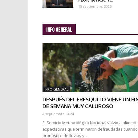
PEOR YA PASÓ Y...
15 septiembre, 2025
INFO GENERAL
INFO GENERAL
DESPUÉS DEL FRESQUITO VIENE UN FI
DE SEMANA MUY CALUROSO
4 septiembre, 2024
El Servicio Meteorológico Nacional volvió a aliment
expectativas que terminaron defraudadas cuando 
pronóstico de lluvias y...