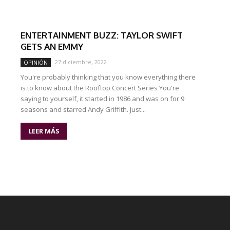
ENTERTAINMENT BUZZ: TAYLOR SWIFT
GETS AN EMMY
27 diciembre, 2022
OPINIÓN
You're probably thinking that you know everything there
is to know about the Rooftop Concert Series You're
saying to yourself, it started in 1986 and was on for 9
seasons and starred Andy Griffith. Just...
LEER MÁS