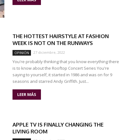
THE HOTTEST HAIRSTYLE AT FASHION
WEEK IS NOT ON THE RUNWAYS
27 diciembre, 2022
OPINIÓN
You're probably thinking that you know everything there
is to know about the Rooftop Concert Series You're
saying to yourself, it started in 1986 and was on for 9
seasons and starred Andy Griffith. Just...
LEER MÁS
APPLE TV IS FINALLY CHANGING THE
LIVING ROOM