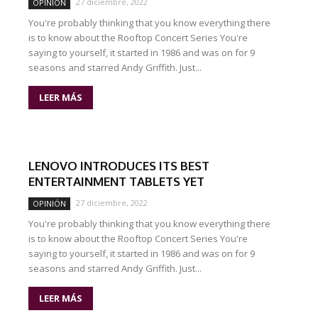
27 diciembre, 2022
OPINIÓN
You're probably thinking that you know everything there
is to know about the Rooftop Concert Series You're
saying to yourself, it started in 1986 and was on for 9
seasons and starred Andy Griffith. Just...
LEER MÁS
LENOVO INTRODUCES ITS BEST
ENTERTAINMENT TABLETS YET
27 diciembre, 2022
OPINIÓN
You're probably thinking that you know everything there
is to know about the Rooftop Concert Series You're
saying to yourself, it started in 1986 and was on for 9
seasons and starred Andy Griffith. Just...
LEER MÁS