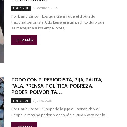
16 octubre, 2025
EDITORIAL
Por Darío Zarco | Los que creían que el diputado
nacional peronista Aldo Leiva era un pechito duro que
se manejaba a los empellones,...
LEER MÁS
TODO CON P: PERIODISTA, PIJA, PAUTA,
PALA, PRENSA, POLÍTICA, POBREZA,
PODER, POLVORITA…
7 junio, 2025
EDITORIAL
Por Darío Zarco | “Chuparle la pija a Capitanich y a
Peppo, a más no poder, y después el culo y otra vez la...
LEER MÁS