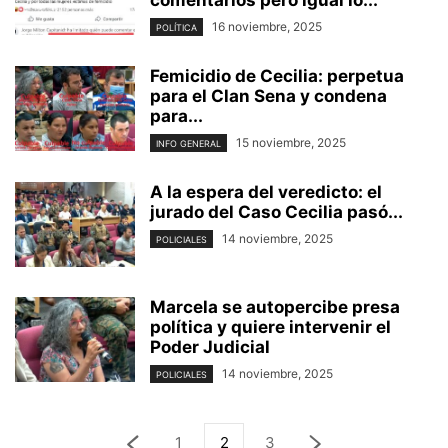
16 noviembre, 2025
POLÍTICA
Femicidio de Cecilia: perpetua
para el Clan Sena y condena
para...
15 noviembre, 2025
INFO GENERAL
A la espera del veredicto: el
jurado del Caso Cecilia pasó...
14 noviembre, 2025
POLICIALES
Marcela se autopercibe presa
política y quiere intervenir el
Poder Judicial
14 noviembre, 2025
POLICIALES
1
2
3