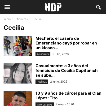
Inicio
Etiquetas
Cecilia
Cecilia
Mechero: el casero de
Emerenciano cayó por robar en
un kiosco...
9 julio, 2026
POLICIALES
Casualmente: a 3 años del
femicidio de Cecilia Capitanich
se sube...
2 junio, 2026
POLÍTICA
10 y 9 años de cárcel para el Clan
López: Tito...
7 mayo, 2026
INFO GENERAL