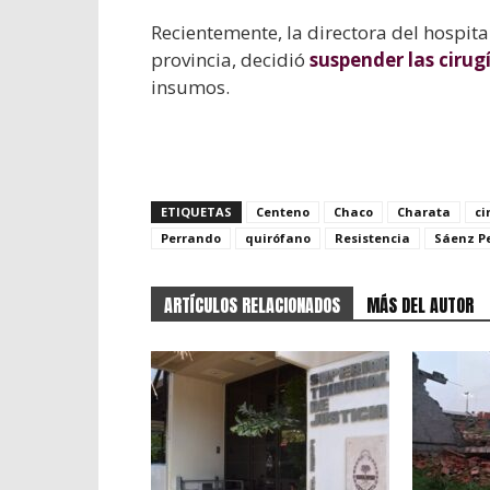
Recientemente, la directora del hospital
provincia, decidió
suspender las ciru
insumos.
ETIQUETAS
Centeno
Chaco
Charata
ci
Perrando
quirófano
Resistencia
Sáenz P
ARTÍCULOS RELACIONADOS
MÁS DEL AUTOR