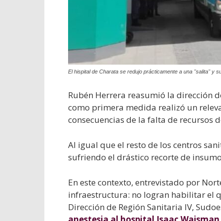
El hispital de Charata se redujo prácticamente a una "salita" y
Rubén Herrera reasumió la dirección de
como primera medida realizó un relevam
consecuencias de la falta de recursos d
Al igual que el resto de los centros sani
sufriendo el drástico recorte de insum
En este contexto, entrevistado por Nort
infraestructura: no logran habilitar el 
Dirección de Región Sanitaria IV, Sudoes
anestesia al hospital Isaac Waisman