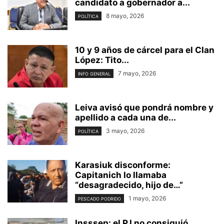
candidato a gobernador a...
8 mayo, 2026
POLÍTICA
10 y 9 años de cárcel para el Clan
López: Tito...
7 mayo, 2026
INFO GENERAL
Leiva avisó que pondrá nombre y
apellido a cada una de...
3 mayo, 2026
POLÍTICA
Karasiuk disconforme:
Capitanich lo llamaba
“desagradecido, hijo de…”
1 mayo, 2026
PESCADO PODRIDO
Insssep: el PJ no consiguió