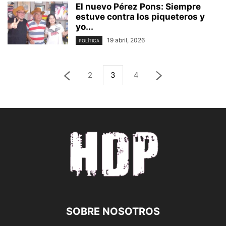
El nuevo Pérez Pons: Siempre
estuve contra los piqueteros y
yo...
19 abril, 2026
POLÍTICA
2
3
4
SOBRE NOSOTROS