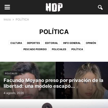
Inicio
POLÍTICA
POLÍTICA
CULTURA
DEPORTES
EDITORIAL
INFO GENERAL
OPINIÓN
PESCADO PODRIDO
POLICIALES
POLÍTICA
POLICIALES
Facundo Moyano preso por privación de la
libertad: una modelo escapó...
4 agosto, 2026