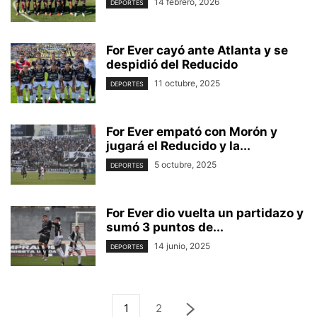
14 febrero, 2026
DEPORTES
For Ever cayó ante Atlanta y se
despidió del Reducido
11 octubre, 2025
DEPORTES
For Ever empató con Morón y
jugará el Reducido y la...
5 octubre, 2025
DEPORTES
For Ever dio vuelta un partidazo y
sumó 3 puntos de...
14 junio, 2025
DEPORTES
1
2