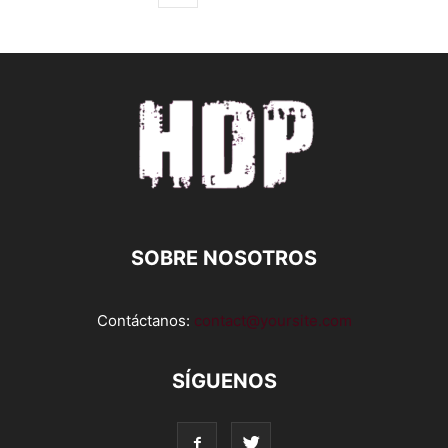
SOBRE NOSOTROS
Contáctanos:
contact@yoursite.com
SÍGUENOS