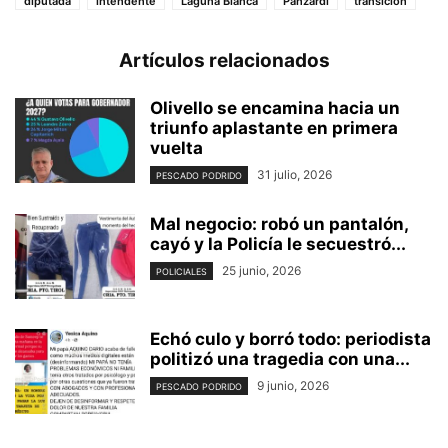
diputada
intendente
Laguna Blanca
Panzardi
transición
Artículos relacionados
Olivello se encamina hacia un
triunfo aplastante en primera
vuelta
31 julio, 2026
PESCADO PODRIDO
Mal negocio: robó un pantalón,
cayó y la Policía le secuestró...
25 junio, 2026
POLICIALES
Echó culo y borró todo: periodista
politizó una tragedia con una...
9 junio, 2026
PESCADO PODRIDO