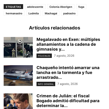
ETIQUETAS
adolescente
Colonia Aborigen
fuga
hermanastro
Ludmila
Machagai
padrastro
Artículos relacionados
Megalavado en Exen: múltiples
allanamientos a la cadena de
gimnasios y...
7 agosto, 2026
POLICIALES
Chaqueño intentó amarrar una
lancha en la tormenta y fue
arrastrado...
7 agosto, 2026
INFO GENERAL
Crimen de Julián: el fiscal
Bogado admitió dificultad para
determinar la...