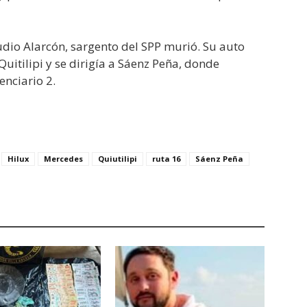
udio Alarcón, sargento del SPP murió. Su auto
uitilipi y se dirigía a Sáenz Peña, donde
enciario 2.
Hilux
Mercedes
Quiutilipi
ruta 16
Sáenz Peña