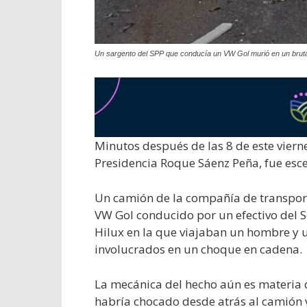
Un sargento del SPP que conducía un VW Gol murió en un brutal
Minutos después de las 8 de este vierne
Presidencia Roque Sáenz Peña, fue escen
Un camión de la compañía de transport
VW Gol conducido por un efectivo del Se
Hilux en la que viajaban un hombre y u
involucrados en un choque en cadena.
La mecánica del hecho aún es materia d
habría chocado desde atrás al camión 