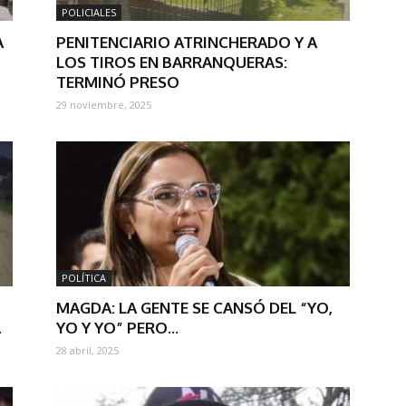
POLICIALES
A
PENITENCIARIO ATRINCHERADO Y A
LOS TIROS EN BARRANQUERAS:
TERMINÓ PRESO
29 noviembre, 2025
POLÍTICA
MAGDA: LA GENTE SE CANSÓ DEL “YO,
.
YO Y YO” PERO...
28 abril, 2025