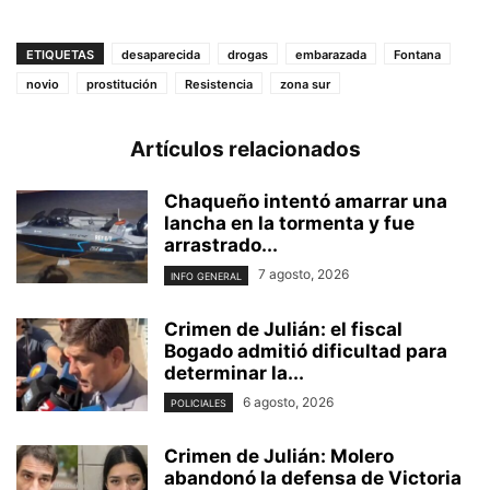
ETIQUETAS
desaparecida
drogas
embarazada
Fontana
novio
prostitución
Resistencia
zona sur
Artículos relacionados
Chaqueño intentó amarrar una
lancha en la tormenta y fue
arrastrado...
7 agosto, 2026
INFO GENERAL
Crimen de Julián: el fiscal
Bogado admitió dificultad para
determinar la...
6 agosto, 2026
POLICIALES
Crimen de Julián: Molero
abandonó la defensa de Victoria