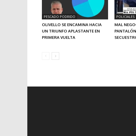
PESCADO PODRIDO
POLICIALES
OLIVELLO SE ENCAMINA HACIA
MAL NEGO
UN TRIUNFO APLASTANTE EN
PANTALÓN,
PRIMERA VUELTA
SECUESTR