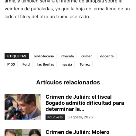
arma, y también servirá el informe de autopsia sobre la
veintena de puñaladas, ya que la hoja del arma tiene de un
lado el filo y del otro un tramo aserrado.
ETIQUETAS
bibliotecaria
Charata
crimen
docente
F100
Ford
las Breñas
navaja
Torrez
Artículos relacionados
Crimen de Julián: el fiscal
Bogado admitió dificultad para
determinar la...
6 agosto, 2026
POLICIALES
Crimen de Julián: Molero