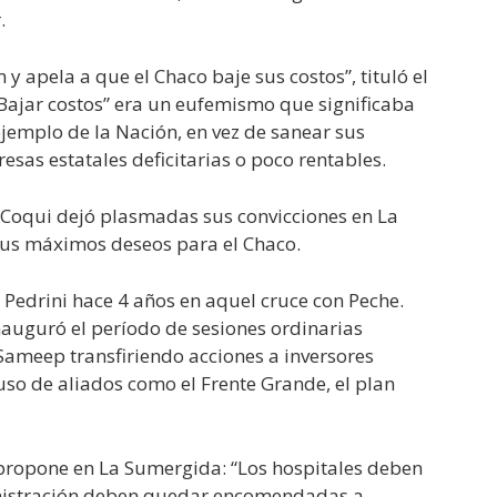
.
 apela a que el Chaco baje sus costos”, tituló el
 “Bajar costos” era un eufemismo que significaba
ejemplo de la Nación, en vez de sanear sus
esas estatales deficitarias o poco rentables.
 Coqui dejó plasmadas sus convicciones en La
 sus máximos deseos para el Chaco.
 Pedrini hace 4 años en aquel cruce con Peche.
nauguró el período de sesiones ordinarias
Sameep transfiriendo acciones a inversores
luso de aliados como el Frente Grande, el plan
propone en La Sumergida: “Los hospitales deben
ministración deben quedar encomendadas a