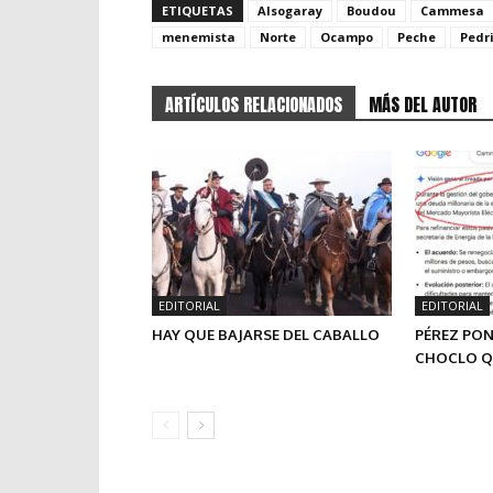
ETIQUETAS
Alsogaray
Boudou
Cammesa
menemista
Norte
Ocampo
Peche
Pedr
ARTÍCULOS RELACIONADOS
MÁS DEL AUTOR
EDITORIAL
EDITORIAL
HAY QUE BAJARSE DEL CABALLO
PÉREZ PON
CHOCLO Q