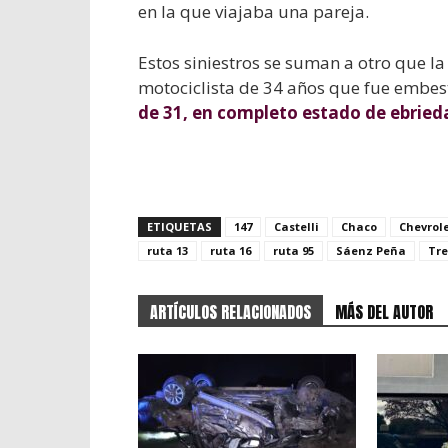
en la que viajaba una pareja.
Estos siniestros se suman a otro que la
motociclista de 34 años que fue embes
de 31, en completo estado de ebried
ETIQUETAS
147
Castelli
Chaco
Chevrol
ruta 13
ruta 16
ruta 95
Sáenz Peña
Tre
ARTÍCULOS RELACIONADOS
MÁS DEL AUTOR