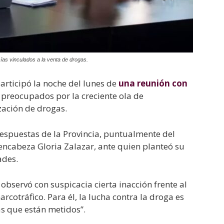
ías vinculados a la venta de drogas.
participó la noche del lunes de
una reunión con
 preocupados por la creciente ola de
zación de drogas.
 respuestas de la Provincia, puntualmente del
 encabeza Gloria Zalazar, ante quien planteó su
ades.
 observó con suspicacia cierta inacción frente al
arcotráfico. Para él, la lucha contra la droga es
s que están metidos”.