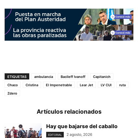
ETIQUETAS
ambulancia
Bacileff Ivanoff
Capitanich
Chaco
Cristina
El Impenetrable
Lear Jet
LV CUI
ruta
Zdero
Artículos relacionados
Hay que bajarse del caballo
2 agosto, 2026
EDITORIAL