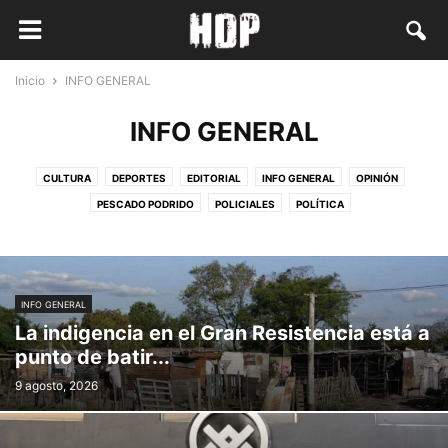
Inicio
INFO GENERAL
INFO GENERAL
CULTURA
DEPORTES
EDITORIAL
INFO GENERAL
OPINIÓN
PESCADO PODRIDO
POLICIALES
POLÍTICA
INFO GENERAL
La indigencia en el Gran Resistencia está a
punto de batir...
9 agosto, 2026