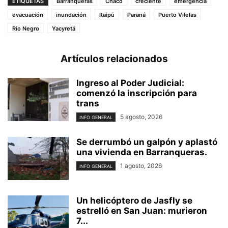
ETIQUETAS
Barranqueras
Chaco
creciente
emergencia
evacuación
inundación
Itaipú
Paraná
Puerto Vilelas
Río Negro
Yacyretá
Artículos relacionados
Ingreso al Poder Judicial:
comenzó la inscripción para
trans
5 agosto, 2026
INFO GENERAL
Se derrumbó un galpón y aplastó
una vivienda en Barranqueras.
1 agosto, 2026
INFO GENERAL
Un helicóptero de Jasfly se
estrelló en San Juan: murieron
7...