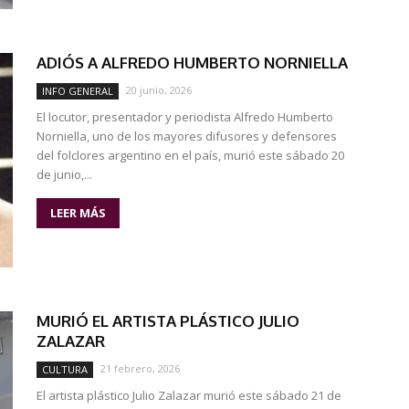
ADIÓS A ALFREDO HUMBERTO NORNIELLA
20 junio, 2026
INFO GENERAL
El locutor, presentador y periodista Alfredo Humberto
Norniella, uno de los mayores difusores y defensores
del folclores argentino en el país, murió este sábado 20
de junio,...
LEER MÁS
MURIÓ EL ARTISTA PLÁSTICO JULIO
ZALAZAR
21 febrero, 2026
CULTURA
El artista plástico Julio Zalazar murió este sábado 21 de