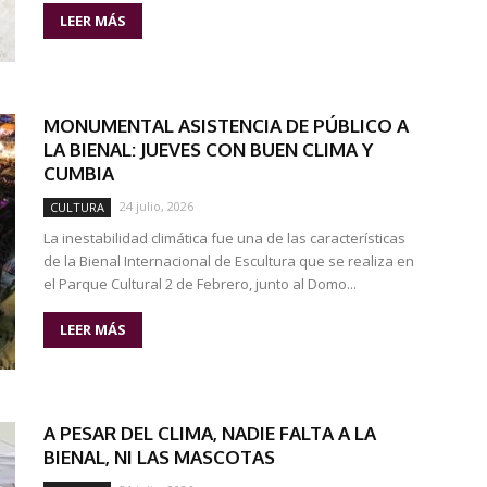
LEER MÁS
MONUMENTAL ASISTENCIA DE PÚBLICO A
LA BIENAL: JUEVES CON BUEN CLIMA Y
CUMBIA
24 julio, 2026
CULTURA
La inestabilidad climática fue una de las características
de la Bienal Internacional de Escultura que se realiza en
el Parque Cultural 2 de Febrero, junto al Domo...
LEER MÁS
A PESAR DEL CLIMA, NADIE FALTA A LA
BIENAL, NI LAS MASCOTAS