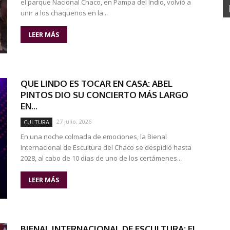
el parque Nacional Chaco, en Pampa del Indio, volvió a
unir a los chaqueños en la...
LEER MÁS
QUE LINDO ES TOCAR EN CASA: ABEL
PINTOS DIO SU CONCIERTO MÁS LARGO
EN...
27 julio, 2026
CULTURA
En una noche colmada de emociones, la Bienal
Internacional de Escultura del Chaco se despidió hasta
2028, al cabo de 10 días de uno de los certámenes...
LEER MÁS
BIENAL INTERNACIONAL DE ESCULTURA: EL