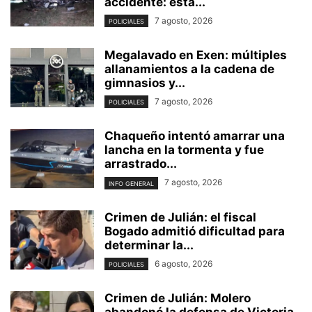
accidente: está...
7 agosto, 2026
POLICIALES
Megalavado en Exen: múltiples
allanamientos a la cadena de
gimnasios y...
7 agosto, 2026
POLICIALES
Chaqueño intentó amarrar una
lancha en la tormenta y fue
arrastrado...
7 agosto, 2026
INFO GENERAL
Crimen de Julián: el fiscal
Bogado admitió dificultad para
determinar la...
6 agosto, 2026
POLICIALES
Crimen de Julián: Molero
abandonó la defensa de Victoria