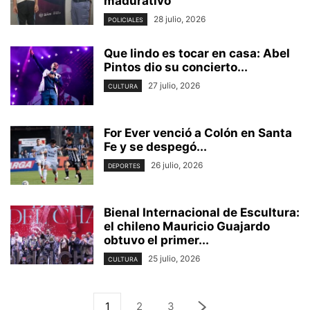
madurativo”
28 julio, 2026
POLICIALES
Que lindo es tocar en casa: Abel
Pintos dio su concierto...
27 julio, 2026
CULTURA
For Ever venció a Colón en Santa
Fe y se despegó...
26 julio, 2026
DEPORTES
Bienal Internacional de Escultura:
el chileno Mauricio Guajardo
obtuvo el primer...
25 julio, 2026
CULTURA
1
2
3