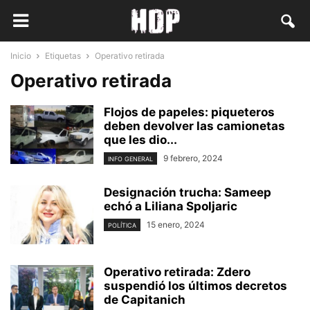
Inicio
Etiquetas
Operativo retirada
Operativo retirada
Flojos de papeles: piqueteros
deben devolver las camionetas
que les dio...
9 febrero, 2024
INFO GENERAL
Designación trucha: Sameep
echó a Liliana Spoljaric
15 enero, 2024
POLÍTICA
Operativo retirada: Zdero
suspendió los últimos decretos
de Capitanich