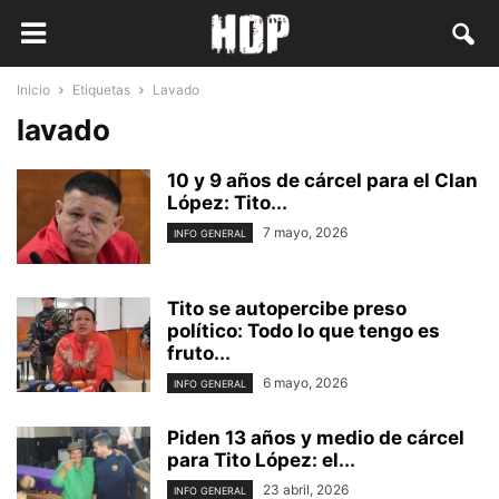
Inicio
Etiquetas
Lavado
lavado
10 y 9 años de cárcel para el Clan
López: Tito...
7 mayo, 2026
INFO GENERAL
Tito se autopercibe preso
político: Todo lo que tengo es
fruto...
6 mayo, 2026
INFO GENERAL
Piden 13 años y medio de cárcel
para Tito López: el...
23 abril, 2026
INFO GENERAL