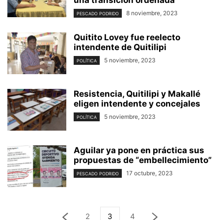
8 noviembre, 2023
PESCADO PODRIDO
Quitito Lovey fue reelecto
intendente de Quitilipi
5 noviembre, 2023
POLÍTICA
Resistencia, Quitilipi y Makallé
eligen intendente y concejales
5 noviembre, 2023
POLÍTICA
Aguilar ya pone en práctica sus
propuestas de “embellecimiento”
17 octubre, 2023
PESCADO PODRIDO
2
3
4