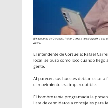
El intendente de Corzuela: Rafael Carrara volvió a pedir a sus 
Zdero.
El intendente de Corzuela: Rafael Carre
local, se puso como loco cuando llegó a
gente.
Al parecer, sus huestes debían estar a 
el movimiento era imperceptible.
El hombre tenía programada la present
lista de candidatos a concejales para l