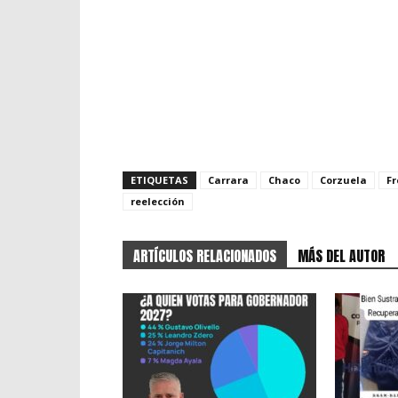
ETIQUETAS
Carrara
Chaco
Corzuela
F
reelección
ARTÍCULOS RELACIONADOS
MÁS DEL AUTOR