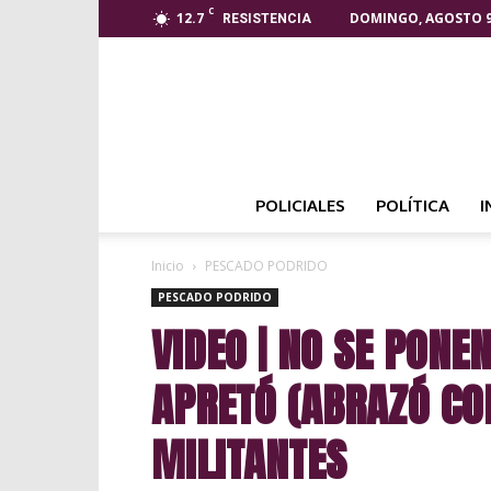
C
12.7
DOMINGO, AGOSTO 9
RESISTENCIA
POLICIALES
POLÍTICA
I
Inicio
PESCADO PODRIDO
PESCADO PODRIDO
VIDEO | NO SE PONE
APRETÓ (ABRAZÓ CO
MILITANTES