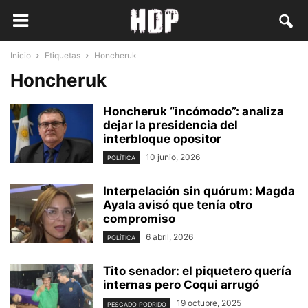
Inicio
Etiquetas
Honcheruk
Honcheruk
Honcheruk “incómodo”: analiza
dejar la presidencia del
interbloque opositor
10 junio, 2026
POLÍTICA
Interpelación sin quórum: Magda
Ayala avisó que tenía otro
compromiso
6 abril, 2026
POLÍTICA
Tito senador: el piquetero quería
internas pero Coqui arrugó
19 octubre, 2025
PESCADO PODRIDO