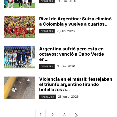
11 julio, 2026
DEPORTES
Rival de Argentina: Suiza eliminó
a Colombia y vuelve a cuartos...
7 julio, 2026
DEPORTES
Argentina sufrió pero está en
octavos: venció a Cabo Verde
en...
3 julio, 2026
DEPORTES
Violencia en el mástil: festejaban
el triunfo argentino tirando
botellazos a...
28 junio, 2026
POLICIALES
1
2
3