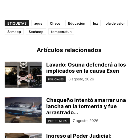
ETIQUETAS
agus
Chaco
Educación
luz
ola de calor
Sameep
Secheep
temperratua
Artículos relacionados
Lavado: Osuna defenderá a los
implicados en la causa Exen
8 agosto, 2026
POLICIALES
Chaqueño intentó amarrar una
lancha en la tormenta y fue
arrastrado...
7 agosto, 2026
INFO GENERAL
Ingreso al Poder Judicial: