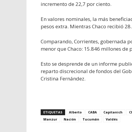
incremento de 22,7 por ciento.
En valores nominales, la más beneficia
pesos extra. Mientras Chaco recibió 28
Comparando, Corrientes, gobernada por
menor que Chaco: 15.846 millones de pe
Esto se desprende de un informe public
reparto discrecional de fondos del Go
Cristina Fernández.
ETIQUETAS
Alberto
CABA
Capitanich
C
Manzur
Nación
Tucumán
Valdés