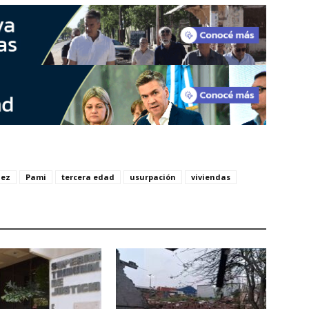
nez
Pami
tercera edad
usurpación
viviendas