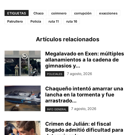
ETIQUETAS
Chaco
coimnero
corrupción
exacciones
Patrullero
Policía
ruta 11
ruta 16
Artículos relacionados
Megalavado en Exen: múltiples
allanamientos a la cadena de
gimnasios y...
7 agosto, 2026
POLICIALES
Chaqueño intentó amarrar una
lancha en la tormenta y fue
arrastrado...
7 agosto, 2026
INFO GENERAL
Crimen de Julián: el fiscal
Bogado admitió dificultad para