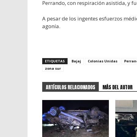
Perrando, con respiración asistida, y f
A pesar de los ingentes esfuerzos médic
agonía.
ETIQUETAS
Bajaj
Colonias Unidas
Perran
zona sur
ARTÍCULOS RELACIONADOS
MÁS DEL AUTOR