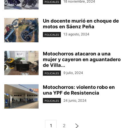
18 noviembre, 2024
POLICIALES
Un docente murió en choque de
motos en Sáenz Peña
13 agosto, 2024
POLICIALES
Motochorros atacaron a una
mujer y cayeron en aguantadero
de Villa...
9 julio, 2024
POLICIALES
Motochorros: violento robo en
una YPF de Resistencia
24 junio, 2024
POLICIALES
1
2