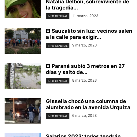
Natalia Delbon, sobreviviente de
la tragedia...
11 marzo, 2023
INFO GENERAL
El Sauzalito sin luz: vecinos salen
a la calle para exigir...
9 marzo, 2023
INFO GENERAL
El Paraná subió 3 metros en 27
días y saltó de...
8 marzo, 2023
INFO GENERAL
Gissella chocó una columna de
alumbrado en la avenida Urquiza
6 marzo, 2023
INFO GENERAL
Salarios 2023: todos tendrán