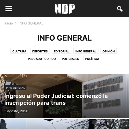
Inicio
INFO GENERAL
INFO GENERAL
CULTURA
DEPORTES
EDITORIAL
INFO GENERAL
OPINIÓN
PESCADO PODRIDO
POLICIALES
POLÍTICA
INFO GENERAL
Ingreso al Poder Judicial: comenzó la
inscripción para trans
5 agosto, 2026