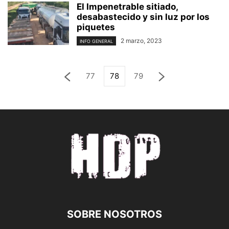
El Impenetrable sitiado,
desabastecido y sin luz por los
piquetes
2 marzo, 2023
INFO GENERAL
77
78
79
SOBRE NOSOTROS