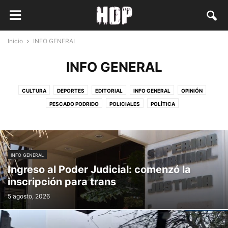
Inicio
INFO GENERAL
INFO GENERAL
CULTURA
DEPORTES
EDITORIAL
INFO GENERAL
OPINIÓN
PESCADO PODRIDO
POLICIALES
POLÍTICA
INFO GENERAL
Ingreso al Poder Judicial: comenzó la
inscripción para trans
5 agosto, 2026