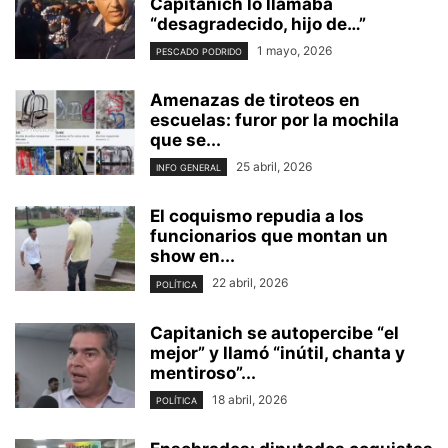
Capitanich lo llamaba
“desagradecido, hijo de…”
1 mayo, 2026
PESCADO PODRIDO
Amenazas de tiroteos en
escuelas: furor por la mochila
que se...
25 abril, 2026
INFO GENERAL
El coquismo repudia a los
funcionarios que montan un
show en...
22 abril, 2026
POLÍTICA
Capitanich se autopercibe “el
mejor” y llamó “inútil, chanta y
mentiroso”...
18 abril, 2026
POLÍTICA