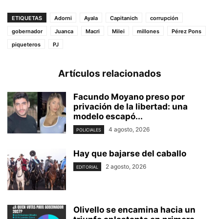
ETIQUETAS
Adorni
Ayala
Capitanich
corrupción
gobernador
Juanca
Macri
Milei
millones
Pérez Pons
piqueteros
PJ
Artículos relacionados
Facundo Moyano preso por
privación de la libertad: una
modelo escapó...
4 agosto, 2026
POLICIALES
Hay que bajarse del caballo
2 agosto, 2026
EDITORIAL
Olivello se encamina hacia un