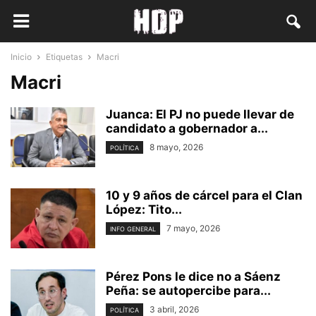
Inicio
Etiquetas
Macri
Macri
Juanca: El PJ no puede llevar de
candidato a gobernador a...
8 mayo, 2026
POLÍTICA
10 y 9 años de cárcel para el Clan
López: Tito...
7 mayo, 2026
INFO GENERAL
Pérez Pons le dice no a Sáenz
Peña: se autopercibe para...
3 abril, 2026
POLÍTICA