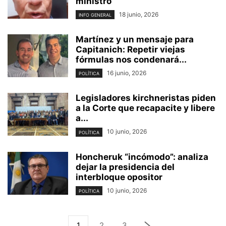
ministro
18 junio, 2026
INFO GENERAL
Martínez y un mensaje para
Capitanich: Repetir viejas
fórmulas nos condenará...
16 junio, 2026
POLÍTICA
Legisladores kirchneristas piden
a la Corte que recapacite y libere
a...
10 junio, 2026
POLÍTICA
Honcheruk “incómodo”: analiza
dejar la presidencia del
interbloque opositor
10 junio, 2026
POLÍTICA
1
2
3