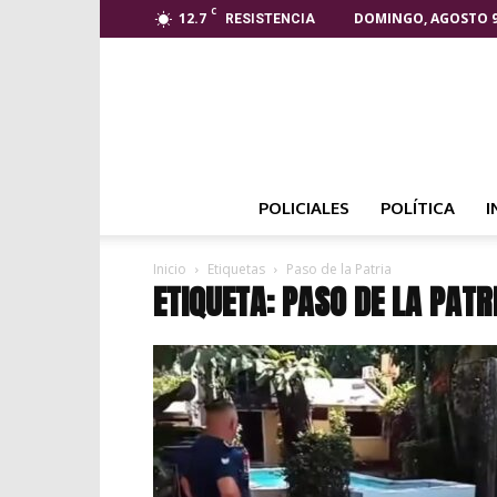
C
12.7
DOMINGO, AGOSTO 9
RESISTENCIA
POLICIALES
POLÍTICA
I
Inicio
Etiquetas
Paso de la Patria
ETIQUETA: PASO DE LA PATR