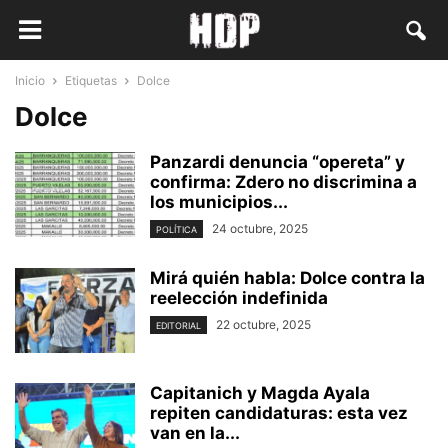
Inicio
Etiquetas
Dolce
Dolce
Panzardi denuncia “opereta” y
confirma: Zdero no discrimina a
los municipios...
24 octubre, 2025
POLÍTICA
Mirá quién habla: Dolce contra la
reelección indefinida
22 octubre, 2025
EDITORIAL
Capitanich y Magda Ayala
repiten candidaturas: esta vez
van en la...