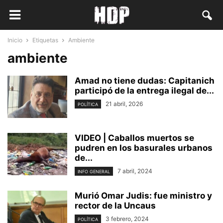
Inicio
Etiquetas
Ambiente
ambiente
Amad no tiene dudas: Capitanich
participó de la entrega ilegal de...
21 abril, 2026
POLÍTICA
VIDEO | Caballos muertos se
pudren en los basurales urbanos
de...
7 abril, 2024
INFO GENERAL
Murió Omar Judis: fue ministro y
rector de la Uncaus
3 febrero, 2024
POLÍTICA