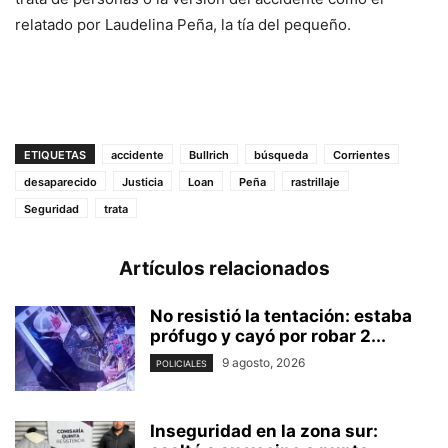
relatado por Laudelina Peña, la tía del pequeño.
ETIQUETAS
accidente
Bullrich
búsqueda
Corrientes
desaparecido
Justicia
Loan
Peña
rastrillaje
Seguridad
trata
Artículos relacionados
No resistió la tentación: estaba
prófugo y cayó por robar 2...
9 agosto, 2026
POLICIALES
Inseguridad en la zona sur: