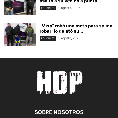
asaltó a su vecino a punta...
9 agosto, 2026
POLICIALES
“Misa” robó una moto para salir a
robar: lo delató su...
9 agosto, 2026
POLICIALES
SOBRE NOSOTROS