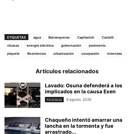
ETIQUETAS
agua
Barranqueras
Capitanich
Castelli
cloacas
energía eléctrica
gobernación
pavimento
piquete
Resistencia
urbanización
usurpación
viviendas
Artículos relacionados
Lavado: Osuna defenderá a los
implicados en la causa Exen
8 agosto, 2026
POLICIALES
Chaqueño intentó amarrar una
lancha en la tormenta y fue
arrastrado...