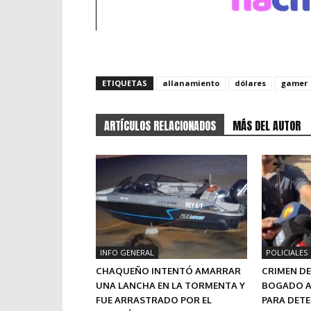
ETIQUETAS
allanamiento
dólares
gamer
ARTÍCULOS RELACIONADOS
MÁS DEL AUTOR
INFO GENERAL
POLICIALES
CHAQUEÑO INTENTÓ AMARRAR
CRIMEN DE 
UNA LANCHA EN LA TORMENTA Y
BOGADO A
FUE ARRASTRADO POR EL
PARA DET