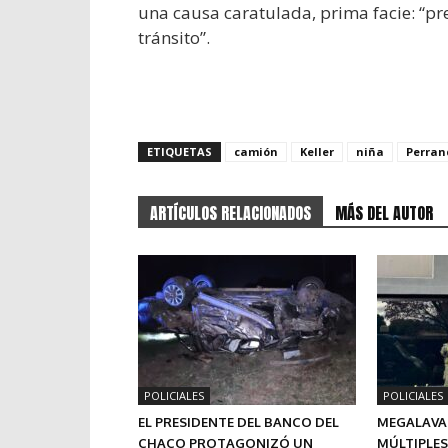
una causa caratulada, prima facie: “p
tránsito”.
ETIQUETAS
camión
Keller
niña
Perran
ARTÍCULOS RELACIONADOS
MÁS DEL AUTOR
POLICIALES
POLICIALES
EL PRESIDENTE DEL BANCO DEL
MEGALAVAD
CHACO PROTAGONIZÓ UN
MÚLTIPLES